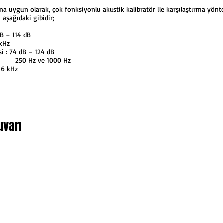
na uygun olarak, çok fonksiyonlu akustik kalibratör ile karşılaştırma yön
 aşağıdaki gibidir;
dB – 114 dB
Hz
si : 74 dB – 124 dB
000 Hz
16 kHz
uvarı