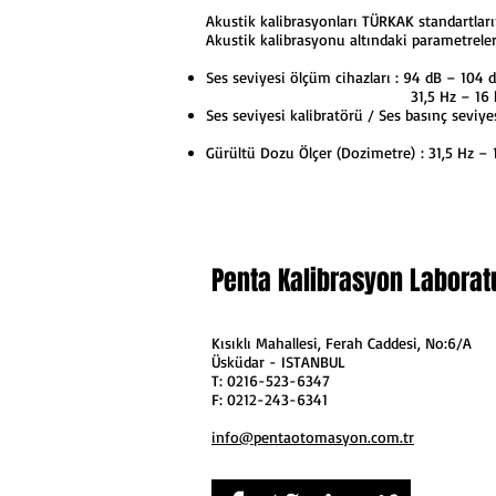
Akustik kalibrasyonları TÜRKAK standartları
Akustik kalibrasyonu altındaki parametreler
Ses seviyesi ölçüm cihazları : 94 dB – 104 
31,5 Hz – 16 k
Ses seviyesi kalibratörü / Ses basınç seviye
250 Hz ve 1
Gürültü Dozu Ölçer (Dozimetre) : 31,5 Hz – 
Penta Kalibrasyon Laborat
Kısıklı Mahallesi, Ferah Caddesi, No:6/A
Üsküdar - ISTANBUL
T: 0216-523-6347
F: 0212-243-6341​
info@pentaotomasyon.com.tr