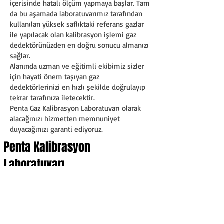
içerisinde hatalı ölçüm yapmaya başlar. Tam
da bu aşamada laboratuvarımız tarafından
kullanılan yüksek saflıktaki referans gazlar
ile yapılacak olan kalibrasyon işlemi gaz
dedektörünüzden en doğru sonucu almanızı
sağlar.
Alanında uzman ve eğitimli ekibimiz sizler
için hayati önem taşıyan gaz
dedektörlerinizi en hızlı şekilde doğrulayıp
tekrar tarafınıza iletecektir.
Penta Gaz Kalibrasyon Laboratuvarı olarak
alacağınızı hizmetten memnuniyet
duyacağınızı garanti ediyoruz.
Penta Kalibrasyon
Laboratuvarı
Kısıklı Mahallesi, Ferah Caddesi, No:6/A
Üsküdar - ISTANBUL
T:
0216-523-6347
F: 0212-243-6341​